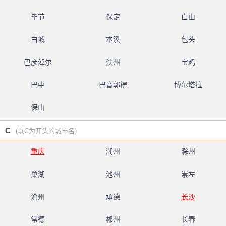
毕节
保定
白山
白城
本溪
包头
巴彦淖尔
滨州
宝鸡
巴中
巴音郭楞
博尔塔拉
保山
C
(以C为开头的城市名)
重庆
潮州
滁州
巢湖
池州
崇左
沧州
承德
长沙
常德
郴州
长春