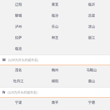
辽阳
莱芜
临沂
聊城
临汾
吕梁
泸州
乐山
凉山
拉萨
林芝
丽江
临沧
M
(以M为开头的城市名)
茂名
梅州
马鞍山
牡丹江
绵阳
眉山
N
(以N为开头的城市名)
宁波
南平
宁德