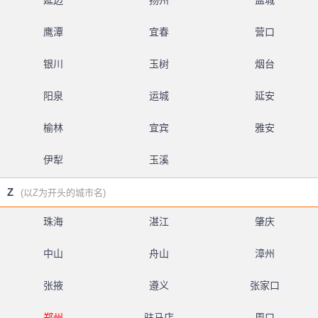
延边
扬州
盐城
鹰潭
宜春
营口
银川
玉树
烟台
阳泉
运城
延安
榆林
宜宾
雅安
伊犁
玉溪
Z
(以Z为开头的城市名)
珠海
湛江
肇庆
中山
舟山
漳州
张掖
遵义
张家口
郑州
驻马店
周口