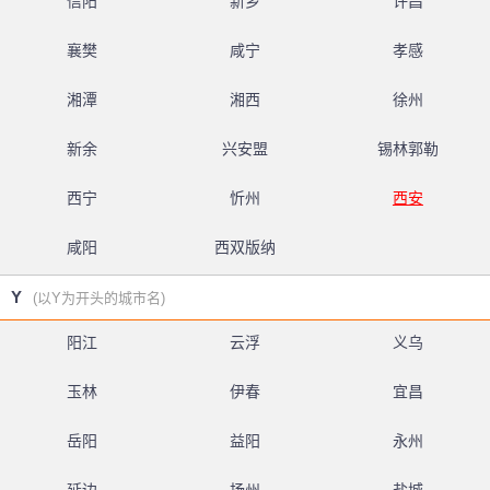
信阳
新乡
许昌
襄樊
咸宁
孝感
湘潭
湘西
徐州
新余
兴安盟
锡林郭勒
西宁
忻州
西安
咸阳
西双版纳
Y
(以Y为开头的城市名)
阳江
云浮
义乌
玉林
伊春
宜昌
岳阳
益阳
永州