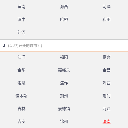
黄南
海西
菏泽
汉中
哈密
和田
红河
J
(以J为开头的城市名)
江门
揭阳
嘉兴
金华
嘉峪关
金昌
酒泉
焦作
鸡西
佳木斯
荆州
荆门
吉林
景德镇
九江
吉安
锦州
济南