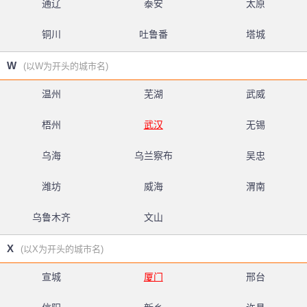
通辽
泰安
太原
铜川
吐鲁番
塔城
W
(以W为开头的城市名)
温州
芜湖
武威
梧州
武汉
无锡
乌海
乌兰察布
吴忠
潍坊
威海
渭南
乌鲁木齐
文山
X
(以X为开头的城市名)
宣城
厦门
邢台