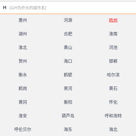
H
(以H为开头的城市名)
惠州
河源
杭州
湖州
合肥
淮南
淮北
黄山
河池
贺州
海口
邯郸
衡水
鹤壁
哈尔滨
鹤岗
黑河
黄石
黄冈
衡阳
怀化
淮安
葫芦岛
呼和浩特
呼伦贝尔
海东
海北