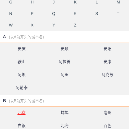
G
H
J
K
L
M
N
P
Q
R
S
T
W
X
Y
Z
A
(以A为开头的城市名)
安庆
安顺
安阳
鞍山
阿拉善
安康
阿坝
阿里
阿克苏
阿勒泰
B
(以B为开头的城市名)
北京
蚌埠
亳州
白银
北海
百色