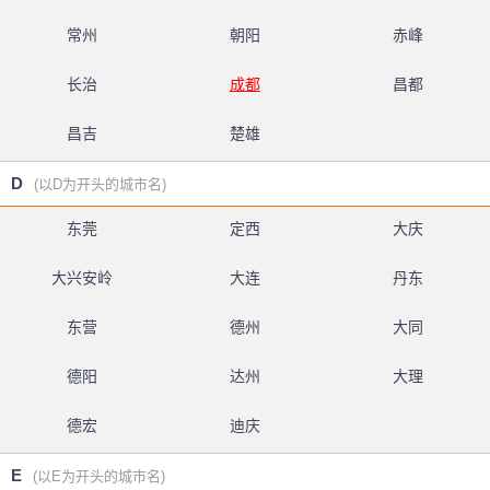
常州
朝阳
赤峰
长治
成都
昌都
昌吉
楚雄
D
(以D为开头的城市名)
东莞
定西
大庆
大兴安岭
大连
丹东
东营
德州
大同
德阳
达州
大理
德宏
迪庆
E
(以E为开头的城市名)