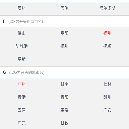
鄂州
恩施
鄂尔多斯
F
(以F为开头的城市名)
佛山
阜阳
福州
防城港
抚州
抚顺
阜新
G
(以G为开头的城市名)
广州
甘南
桂林
贵港
贵阳
赣州
固原
果洛
广安
广元
甘孜