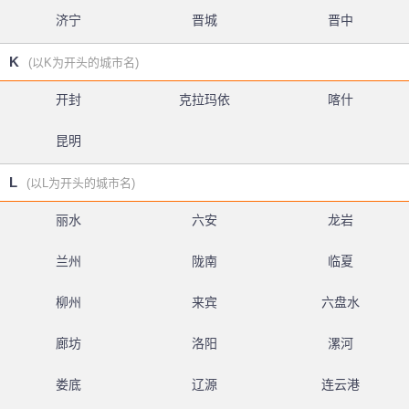
济宁
晋城
晋中
K
(以K为开头的城市名)
开封
克拉玛依
喀什
昆明
L
(以L为开头的城市名)
丽水
六安
龙岩
兰州
陇南
临夏
柳州
来宾
六盘水
廊坊
洛阳
漯河
娄底
辽源
连云港