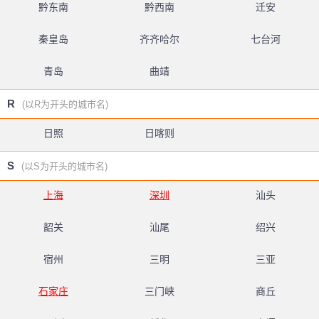
黔东南
黔西南
迁安
秦皇岛
齐齐哈尔
七台河
青岛
曲靖
R
(以R为开头的城市名)
日照
日喀则
S
(以S为开头的城市名)
上海
深圳
汕头
韶关
汕尾
绍兴
宿州
三明
三亚
石家庄
三门峡
商丘