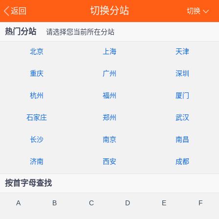
切换分站
返回
切换
热门分站
请选择您当前所在分站
北京
上海
天津
重庆
广州
深圳
杭州
福州
厦门
石家庄
郑州
武汉
长沙
南京
南昌
济南
西安
成都
按首字母查找
A
B
C
D
E
F