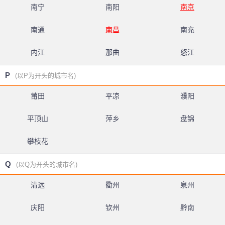
南宁
南阳
南京
南通
南昌
南充
内江
那曲
怒江
P
(以P为开头的城市名)
莆田
平凉
濮阳
平顶山
萍乡
盘锦
攀枝花
Q
(以Q为开头的城市名)
清远
衢州
泉州
庆阳
钦州
黔南