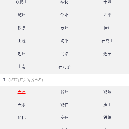
双鸭山
绥化
十堰
随州
邵阳
四平
松原
苏州
宿迁
上饶
沈阳
石嘴山
朔州
商洛
遂宁
山南
石河子
T
(以T为开头的城市名)
天津
台州
铜陵
天水
铜仁
唐山
通化
泰州
铁岭