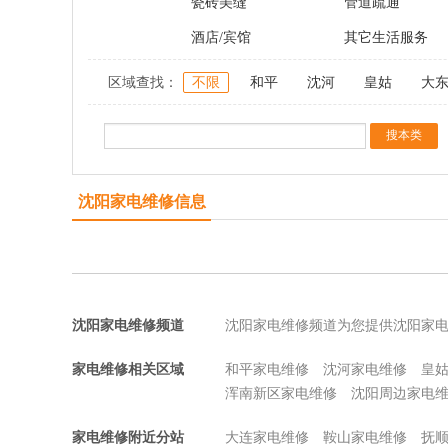
瓷砖美缝
管道疏通
酒店/宾馆
其它生活服务
区域查找：
不限
和平
沈河
皇姑
大
沈阳家电维修信息
沈阳家电维修频道
沈阳家电维修频道为您提供沈阳家
家电维修相关区域
和平家电维修
沈河家电维修
皇
浑南新区家电维修
沈阳周边家电
家电维修附近分站
大连家电维修
鞍山家电维修
抚