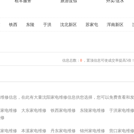
租车服务
旅游度假
外卖/送水
东
铁西
东陵
于洪
沈北新区
苏家屯
浑南新区
信息总数：
0
，置顶信息可使成交率提高5倍
电维修信息，在此有大量沈阳家电维修信息供您选择，您可以免费查看和
姑家电维修
大东家电维修
铁西家电维修
东陵家电维修
于洪家电维
维修
顺家电维修
本溪家电维修
丹东家电维修
锦州家电维修
营口家电维