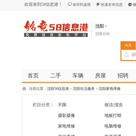
欢迎来到58信息港！
保存到桌面
快速发布信息
修
沈阳
切换分站
信息
首页
二手
车辆
房屋
招聘
当前位置：
沈阳58信息港
>
沈阳生活服务
>
沈阳家电维修
栏目分类：
不限
保洁/清洗
摄影摄像
地板打蜡
家电维修
电脑维修