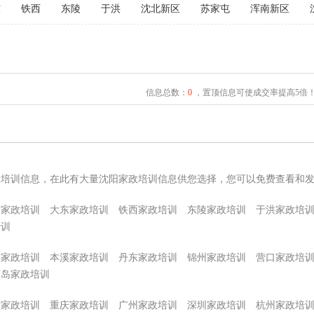
东
铁西
东陵
于洪
沈北新区
苏家屯
浑南新区
信息总数：
0
，置顶信息可使成交率提高5倍
政培训信息，在此有大量沈阳家政培训信息供您选择，您可以免费查看和
姑家政培训
大东家政培训
铁西家政培训
东陵家政培训
于洪家政培
培训
顺家政培训
本溪家政培训
丹东家政培训
锦州家政培训
营口家政培
芦岛家政培训
津家政培训
重庆家政培训
广州家政培训
深圳家政培训
杭州家政培