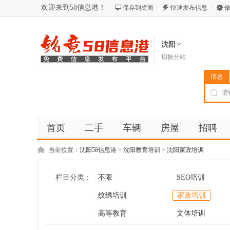
欢迎来到58信息港！
保存到桌面
快速发布信息
修
沈阳
切换分站
信息
首页
二手
车辆
房屋
招聘
当前位置：
沈阳58信息港
>
沈阳教育培训
>
沈阳家政培训
栏目分类：
不限
SEO培训
纹绣培训
家政培训
高等教育
文体培训