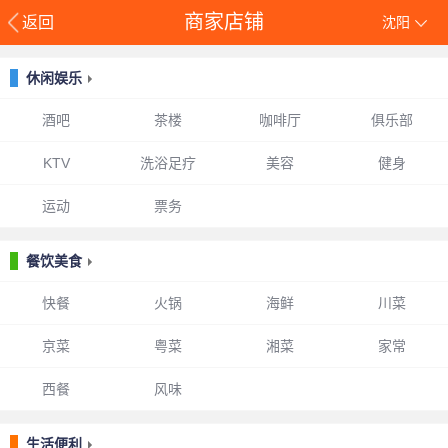
商家店铺
返回
沈阳
休闲娱乐
酒吧
茶楼
咖啡厅
俱乐部
KTV
洗浴足疗
美容
健身
运动
票务
餐饮美食
快餐
火锅
海鲜
川菜
京菜
粤菜
湘菜
家常
西餐
风味
生活便利